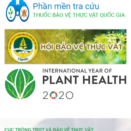
CỤC TRỒNG TRỌT VÀ BẢO VỆ THỰC VẬT