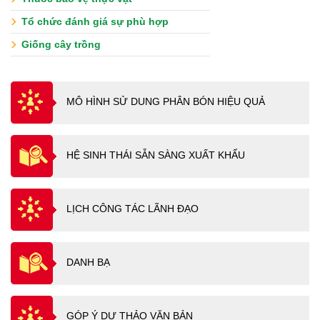
Tổ chức đánh giá sự phù hợp
Giống cây trồng
MÔ HÌNH SỬ DUNG PHÂN BÓN HIỆU QUẢ
HỆ SINH THÁI SẴN SÀNG XUẤT KHẨU
LỊCH CÔNG TÁC LÃNH ĐẠO
DANH BẠ
GÓP Ý DỰ THẢO VĂN BẢN