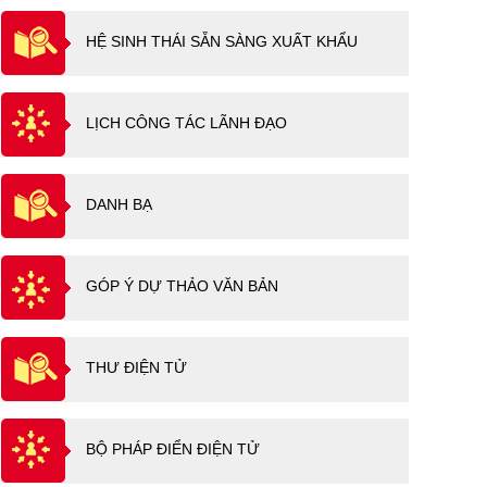
HỆ SINH THÁI SẴN SÀNG XUẤT KHẨU
LỊCH CÔNG TÁC LÃNH ĐẠO
DANH BẠ
GÓP Ý DỰ THẢO VĂN BẢN
THƯ ĐIỆN TỬ
BỘ PHÁP ĐIỂN ĐIỆN TỬ