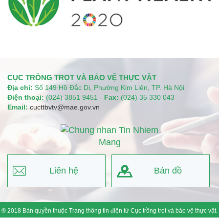
CỤC TRỒNG TRỌT VÀ BẢO VỆ THỰC VẬT
Địa chỉ:
Số 149 Hồ Đắc Di, Phường Kim Liên, TP. Hà Nội
Điện thoại:
(024) 3851 9451 -
Fax:
(024) 35 330 043
Email:
cucttbvtv@mae.gov.vn
Liên hệ
Bản đồ
® 2018 Bản quyền thuộc Trang thông tin điện tử Cục trồng trọt và bảo vệ thực vật.