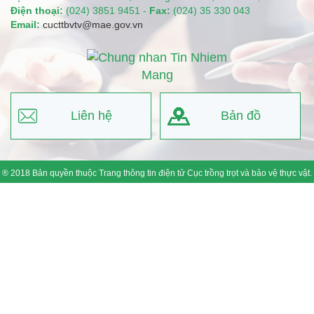
Điện thoại:
(024) 3851 9451 -
Fax:
(024) 35 330 043
Email:
cucttbvtv@mae.gov.vn
Liên hệ
Bản đồ
® 2018 Bản quyền thuộc Trang thông tin điện tử Cục trồng trọt và bảo vệ thực vật.