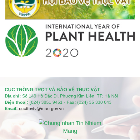
CỤC TRỒNG TRỌT VÀ BẢO VỆ THỰC VẬT
Địa chỉ:
Số 149 Hồ Đắc Di, Phường Kim Liên, TP. Hà Nội
Điện thoại:
(024) 3851 9451 -
Fax:
(024) 35 330 043
Email:
cucttbvtv@mae.gov.vn