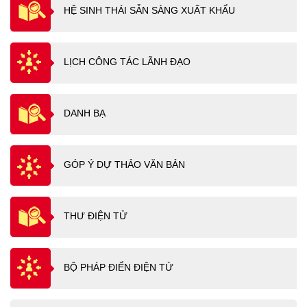
HỆ SINH THÁI SẴN SÀNG XUẤT KHẨU
LỊCH CÔNG TÁC LÃNH ĐẠO
DANH BẠ
GÓP Ý DỰ THẢO VĂN BẢN
THƯ ĐIỆN TỬ
BỘ PHÁP ĐIỂN ĐIỆN TỬ