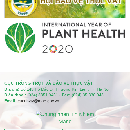
CỤC TRỒNG TRỌT VÀ BẢO VỆ THỰC VẬT
Địa chỉ:
Số 149 Hồ Đắc Di, Phường Kim Liên, TP. Hà Nội
Điện thoại:
(024) 3851 9451 -
Fax:
(024) 35 330 043
Email:
cucttbvtv@mae.gov.vn