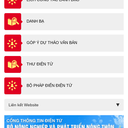
DANH BẠ
GÓP Ý DỰ THẢO VĂN BẢN
THƯ ĐIỆN TỬ
BỘ PHÁP ĐIỂN ĐIỆN TỬ