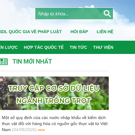
SDL QUỐC GIA VỀ PHÁP LUẬT
HỎI ĐÁP
LIÊN HỆ
ẾN LƯỢC
HỢP TÁC QUỐC TẾ
TIN TỨC
THƯ VIỆN
TIN MỚI NHẤT
Một số quy định của các nước nhập khẩu về kiểm dịch
thực vật đối với hàng hóa có nguồn gốc thực vật từ Việt
Nam
(04/08/2026)