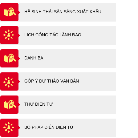
HỆ SINH THÁI SẴN SÀNG XUẤT KHẨU
LỊCH CÔNG TÁC LÃNH ĐẠO
DANH BẠ
GÓP Ý DỰ THẢO VĂN BẢN
THƯ ĐIỆN TỬ
BỘ PHÁP ĐIỂN ĐIỆN TỬ