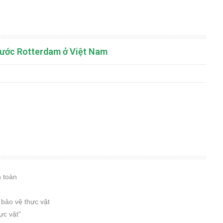
g ước Rotterdam ở Việt Nam
n toàn
 bảo vệ thực vật
ực vật"