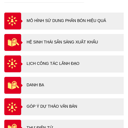
MÔ HÌNH SỬ DUNG PHÂN BÓN HIỆU QUẢ
HỆ SINH THÁI SẴN SÀNG XUẤT KHẨU
LỊCH CÔNG TÁC LÃNH ĐẠO
DANH BẠ
GÓP Ý DỰ THẢO VĂN BẢN
THƯ ĐIỆN TỬ