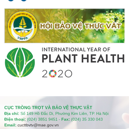
CỤC TRỒNG TRỌT VÀ BẢO VỆ THỰC VẬT
Địa chỉ:
Số 149 Hồ Đắc Di, Phường Kim Liên, TP. Hà Nội
Điện thoại:
(024) 3851 9451 -
Fax:
(024) 35 330 043
Email:
cucttbvtv@mae.gov.vn