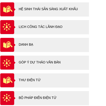
HỆ SINH THÁI SẴN SÀNG XUẤT KHẨU
LỊCH CÔNG TÁC LÃNH ĐẠO
DANH BẠ
GÓP Ý DỰ THẢO VĂN BẢN
THƯ ĐIỆN TỬ
BỘ PHÁP ĐIỂN ĐIỆN TỬ