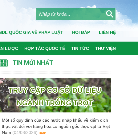
SDL QUỐC GIA VỀ PHÁP LUẬT
HỎI ĐÁP
LIÊN HỆ
ẾN LƯỢC
HỢP TÁC QUỐC TẾ
TIN TỨC
THƯ VIỆN
TIN MỚI NHẤT
Một số quy định của các nước nhập khẩu về kiểm dịch
thực vật đối với hàng hóa có nguồn gốc thực vật từ Việt
Nam
(04/08/2026)