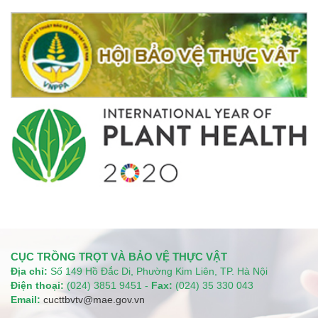
CỤC TRỒNG TRỌT VÀ BẢO VỆ THỰC VẬT
Địa chỉ:
Số 149 Hồ Đắc Di, Phường Kim Liên, TP. Hà Nội
Điện thoại:
(024) 3851 9451 -
Fax:
(024) 35 330 043
Email:
cucttbvtv@mae.gov.vn