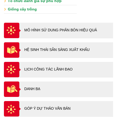
Tổ chức đánh giá sự phù hợp
Giống cây trồng
MÔ HÌNH SỬ DUNG PHÂN BÓN HIỆU QUẢ
HỆ SINH THÁI SẴN SÀNG XUẤT KHẨU
LỊCH CÔNG TÁC LÃNH ĐẠO
DANH BẠ
GÓP Ý DỰ THẢO VĂN BẢN