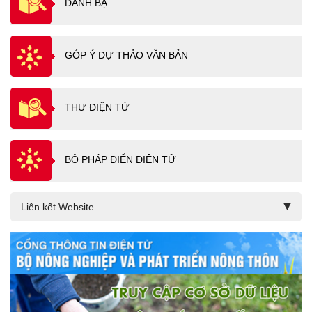
DANH BẠ
GÓP Ý DỰ THẢO VĂN BẢN
THƯ ĐIỆN TỬ
BỘ PHÁP ĐIỂN ĐIỆN TỬ