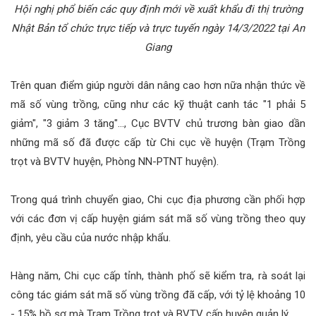
Hội nghị phổ biến các quy định mới về xuất khẩu đi thị trường
Nhật Bản tổ chức trực tiếp và trực tuyến ngày 14/3/2022 tại An
Giang
Trên quan điểm giúp người dân nâng cao hơn nữa nhận thức về
mã số vùng trồng, cũng như các kỹ thuật canh tác "1 phải 5
giảm", "3 giảm 3 tăng"..., Cục BVTV chủ trương bàn giao dần
những mã số đã được cấp từ Chi cục về huyện (Trạm Trồng
trọt và BVTV huyện, Phòng NN-PTNT huyện).
Trong quá trình chuyển giao, Chi cục địa phương cần phối hợp
với các đơn vị cấp huyện giám sát mã số vùng trồng theo quy
định, yêu cầu của nước nhập khẩu.
Hàng năm, Chi cục cấp tỉnh, thành phố sẽ kiểm tra, rà soát lại
công tác giám sát mã số vùng trồng đã cấp, với tỷ lệ khoảng 10
- 15% hồ sơ mà Trạm Trồng trọt và BVTV cấp huyện quản lý.