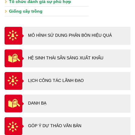
Tổ chức đánh giá sự phù hợp
Giống cây trồng
MÔ HÌNH SỬ DUNG PHÂN BÓN HIỆU QUẢ
HỆ SINH THÁI SẴN SÀNG XUẤT KHẨU
LỊCH CÔNG TÁC LÃNH ĐẠO
DANH BẠ
GÓP Ý DỰ THẢO VĂN BẢN