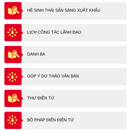
HỆ SINH THÁI SẴN SÀNG XUẤT KHẨU
LỊCH CÔNG TÁC LÃNH ĐẠO
DANH BẠ
GÓP Ý DỰ THẢO VĂN BẢN
THƯ ĐIỆN TỬ
BỘ PHÁP ĐIỂN ĐIỆN TỬ