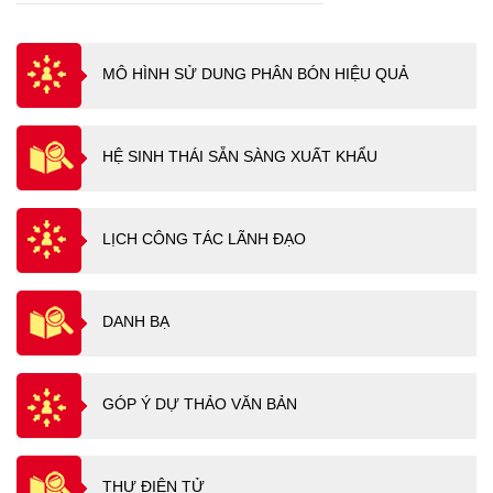
MÔ HÌNH SỬ DUNG PHÂN BÓN HIỆU QUẢ
HỆ SINH THÁI SẴN SÀNG XUẤT KHẨU
LỊCH CÔNG TÁC LÃNH ĐẠO
DANH BẠ
GÓP Ý DỰ THẢO VĂN BẢN
THƯ ĐIỆN TỬ