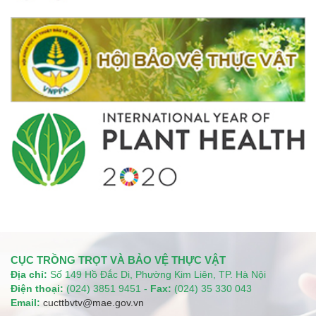
CỤC TRỒNG TRỌT VÀ BẢO VỆ THỰC VẬT
Địa chỉ:
Số 149 Hồ Đắc Di, Phường Kim Liên, TP. Hà Nội
Điện thoại:
(024) 3851 9451 -
Fax:
(024) 35 330 043
Email:
cucttbvtv@mae.gov.vn