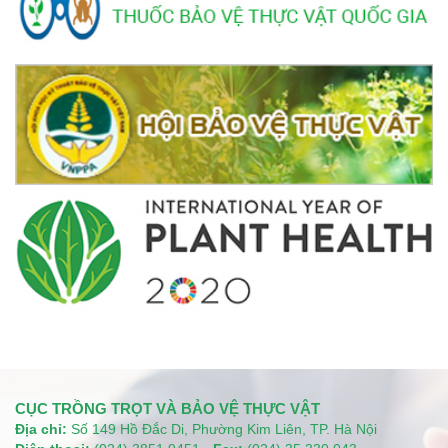
CỤC TRỒNG TRỌT VÀ BẢO VỆ THỰC VẬT
Địa chỉ:
Số 149 Hồ Đắc Di, Phường Kim Liên, TP. Hà Nội