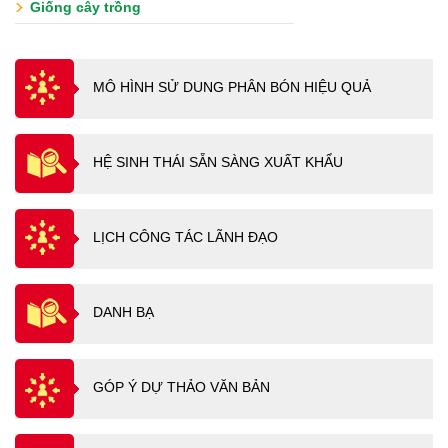
Giống cây trồng
MÔ HÌNH SỬ DUNG PHÂN BÓN HIỆU QUẢ
HỆ SINH THÁI SẴN SÀNG XUẤT KHẨU
LỊCH CÔNG TÁC LÃNH ĐẠO
DANH BẠ
GÓP Ý DỰ THẢO VĂN BẢN