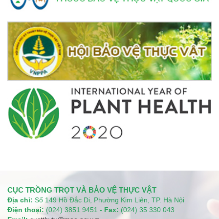
CỤC TRỒNG TRỌT VÀ BẢO VỆ THỰC VẬT
Địa chỉ:
Số 149 Hồ Đắc Di, Phường Kim Liên, TP. Hà Nội
Điện thoại:
(024) 3851 9451 -
Fax:
(024) 35 330 043