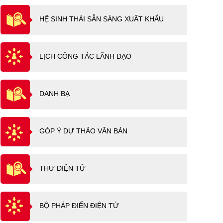
HỆ SINH THÁI SẴN SÀNG XUẤT KHẨU
LỊCH CÔNG TÁC LÃNH ĐẠO
DANH BẠ
GÓP Ý DỰ THẢO VĂN BẢN
THƯ ĐIỆN TỬ
BỘ PHÁP ĐIỂN ĐIỆN TỬ