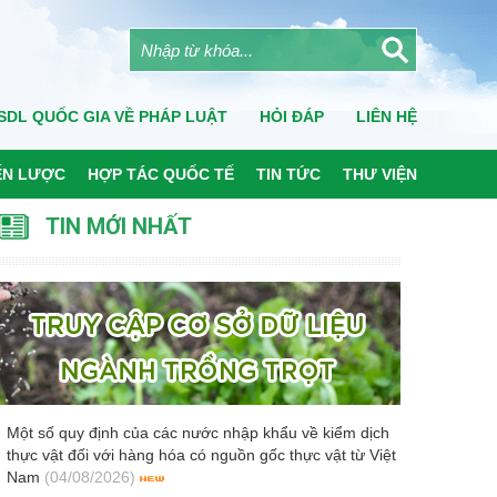
SDL QUỐC GIA VỀ PHÁP LUẬT
HỎI ĐÁP
LIÊN HỆ
ẾN LƯỢC
HỢP TÁC QUỐC TẾ
TIN TỨC
THƯ VIỆN
TIN MỚI NHẤT
Một số quy định của các nước nhập khẩu về kiểm dịch
thực vật đối với hàng hóa có nguồn gốc thực vật từ Việt
Nam
(04/08/2026)