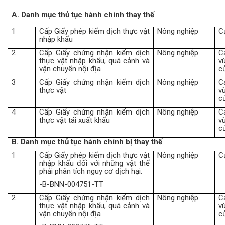
A.
Danh mục thủ tục hành chính thay thế
1
Cấp Giấy phép kiểm dịch thực vật
Nông nghiệp
C
nhập khẩu
2
Cấp Giấy chứng nhận kiểm dịch
Nông nghiệp
C
thực vật nhập khẩu, quá cảnh và
v
vận chuyển nội địa
c
3
Cấp Giấy chứng nhận kiểm dịch
Nông nghiệp
C
thực vật
v
c
4
Cấp Giấy chứng nhận kiểm dịch
Nông nghiệp
C
thực vật tái xuất khẩu
v
c
B.
Danh mục thủ tục hành chính bị thay thế
1
Cấp Giấy phép kiểm dịch thực vật
Nông nghiệp
C
nhập khẩu đối với những vật thể
phải phân tích nguy cơ dịch hại.
-B-BNN-004751-TT
2
Cấp Giấy chứng nhận kiểm dịch
Nông nghiệp
C
thực vật nhập khẩu, quá cảnh và
v
vận chuyển nội địa
c