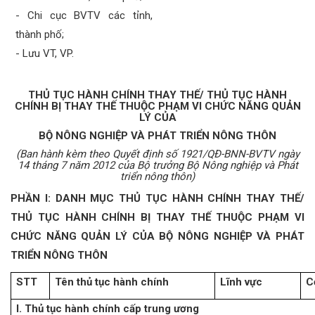
- Chi cục BVTV các tỉnh,
thành phố;
- Lưu VT, VP.
THỦ TỤC HÀNH CHÍNH THAY THẾ/ THỦ TỤC HÀNH
CHÍNH BỊ THAY THẾ THUỘC PHẠM VI CHỨC NĂNG QUẢN
LÝ CỦA
BỘ NÔNG NGHIỆP VÀ PHÁT TRIỂN NÔNG THÔN
(Ban hành kèm theo Quyết định số 1921/QĐ-BNN-BVTV ngày
14 tháng 7 năm 2012 của Bộ trưởng Bộ Nông nghiệp và Phát
triển nông thôn)
PHẦN I: DANH MỤC THỦ TỤC HÀNH CHÍNH THAY THẾ/
THỦ TỤC HÀNH CHÍNH BỊ THAY THẾ THUỘC PHẠM VI
CHỨC NĂNG QUẢN LÝ CỦA BỘ NÔNG NGHIỆP VÀ PHÁT
TRIỂN NÔNG THÔN
STT
Tên thủ tục hành chính
Lĩnh vực
C
I. Thủ tục hành chính cấp trung ương