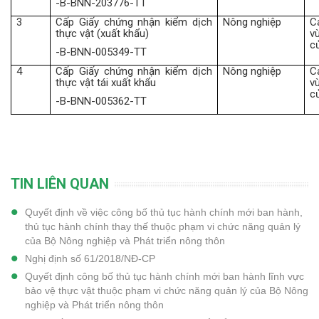
-B-BNN-203776-TT
3
Cấp Giấy chứng nhận kiểm dịch
Nông nghiệp
C
thực vật (xuất khẩu)
v
c
-B-BNN-005349-TT
4
Cấp Giấy chứng nhận kiểm dịch
Nông nghiệp
C
thực vật tái xuất khẩu
v
c
-B-BNN-005362-TT
TIN LIÊN QUAN
Quyết định về việc công bố thủ tục hành chính mới ban hành,
thủ tục hành chính thay thế thuộc phạm vi chức năng quản lý
của Bộ Nông nghiệp và Phát triển nông thôn
Nghị định số 61/2018/NĐ-CP
Quyết định công bố thủ tục hành chính mới ban hành lĩnh vực
bảo vệ thực vật thuộc phạm vi chức năng quản lý của Bộ Nông
nghiệp và Phát triển nông thôn