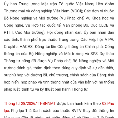
Ủy ban Trung ương Mặt trận Tổ quốc Việt Nam; Liên đoàn
Thương mại và công nghiệp Việt Nam (VCCI); Các đơn vị thuộc
Bộ Nông nghiệp và Môi trường (Vụ Pháp chế, Vụ Khoa học và
Công nghệ, Vụ Hợp tác quốc tế, Văn phòng Bộ, Cục CLCB và
PTTT, Cục Môi trường); Hội đồng nhân dân, Ủy ban nhân dân
các tỉnh, thành phố trực thuộc Trung ương; Các Hiệp hội: VIPA,
Croplife, HACAS…Đăng tải lên Cổng thông tin Chính phủ, Cổng
thông tin của Bộ Nông nghiệp và Môi trường và SPS. Dự thảo
Thông tư cũng đã được Vụ Pháp chế, Bộ Nông nghiệp và Môi
trường đánh giá, thẩm định theo đúng quy định về sự cần thiết,
sự phù hợp với đường lối, chủ trương, chính sách của Đảng; tính
hợp hiến, hợp pháp và tính thống nhất của văn bản với hệ thống
pháp luật; trình tự và kỹ thuật ban hành Thông tư.
Thông tư 28/2026/TT-BNNMT
được ban hành kèm theo
02 Phụ
lục
, Phụ lục 1 là Danh sách các thuốc BVTV thay đổi thông tin
liên quan đến tổ chức, cá nhân đăng ký và Phụ lục 2 là Danh