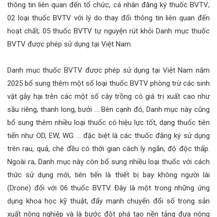
thông tin liên quan đến tổ chức, cá nhân đăng ký thuốc BVTV;
02 loại thuốc BVTV với lý do thay đổi thông tin liên quan đến
hoạt chất; 05 thuốc BVTV tự nguyện rút khỏi Danh mục thuốc
BVTV được phép sử dụng tại Việt Nam.
Danh mục thuốc BVTV được phép sử dụng tại Việt Nam năm
2025 bổ sung thêm một số loại thuốc BVTV phòng trừ các sinh
vật gây hại trên các một số cây trồng có giá trị xuất cao như
sầu riêng, thanh long, bưởi … Bên cạnh đó, Danh mục này cũng
bổ sung thêm nhiều loại thuốc có hiệu lực tốt, dạng thuốc tiên
tiến như OD, EW, WG … đặc biệt là các thuốc đăng ký sử dụng
trên rau, quả, chè đều có thời gian cách ly ngắn, độ độc thấp.
Ngoài ra, Danh mục này còn bổ sung nhiều loại thuốc với cách
thức sử dụng mới, tiên tiến là thiết bị bay không người lái
(Drone) đối với 06 thuốc BVTV. Đây là một trong những ứng
dụng khoa học kỹ thuật, đẩy mạnh chuyển đổi số trong sản
xuất nông nghiệp và là bước đột phá tạo nền tảng đưa nông