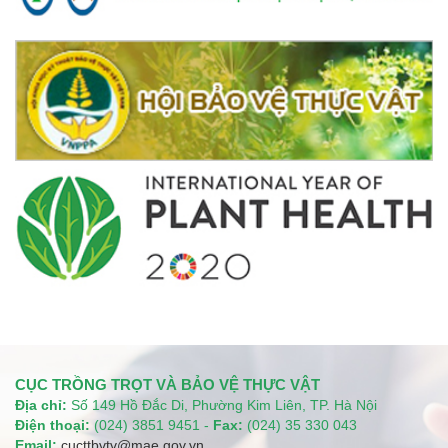
CỤC TRỒNG TRỌT VÀ BẢO VỆ THỰC VẬT
Địa chỉ:
Số 149 Hồ Đắc Di, Phường Kim Liên, TP. Hà Nội
Điện thoại:
(024) 3851 9451 -
Fax:
(024) 35 330 043
Email:
cucttbvtv@mae.gov.vn