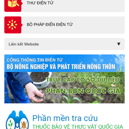
THƯ ĐIỆN TỬ
BỘ PHÁP ĐIỂN ĐIỆN TỬ