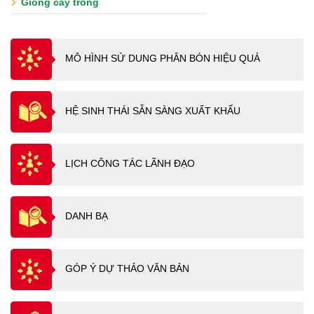
Giống cây trồng
MÔ HÌNH SỬ DUNG PHÂN BÓN HIỆU QUẢ
HỆ SINH THÁI SẴN SÀNG XUẤT KHẨU
LỊCH CÔNG TÁC LÃNH ĐẠO
DANH BẠ
GÓP Ý DỰ THẢO VĂN BẢN