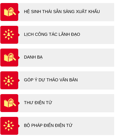
HỆ SINH THÁI SẴN SÀNG XUẤT KHẨU
LỊCH CÔNG TÁC LÃNH ĐẠO
DANH BẠ
GÓP Ý DỰ THẢO VĂN BẢN
THƯ ĐIỆN TỬ
BỘ PHÁP ĐIỂN ĐIỆN TỬ