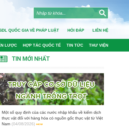
SDL QUỐC GIA VỀ PHÁP LUẬT
HỎI ĐÁP
LIÊN HỆ
ẾN LƯỢC
HỢP TÁC QUỐC TẾ
TIN TỨC
THƯ VIỆN
TIN MỚI NHẤT
Một số quy định của các nước nhập khẩu về kiểm dịch
thực vật đối với hàng hóa có nguồn gốc thực vật từ Việt
Nam
(04/08/2026)