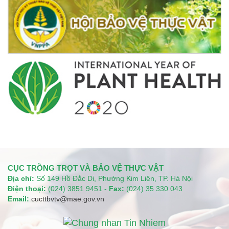
CỤC TRỒNG TRỌT VÀ BẢO VỆ THỰC VẬT
Địa chỉ:
Số 149 Hồ Đắc Di, Phường Kim Liên, TP. Hà Nội
Điện thoại:
(024) 3851 9451 -
Fax:
(024) 35 330 043
Email:
cucttbvtv@mae.gov.vn