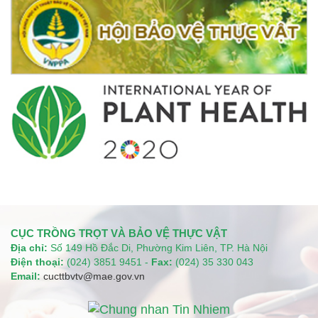
CỤC TRỒNG TRỌT VÀ BẢO VỆ THỰC VẬT
Địa chỉ:
Số 149 Hồ Đắc Di, Phường Kim Liên, TP. Hà Nội
Điện thoại:
(024) 3851 9451 -
Fax:
(024) 35 330 043
Email:
cucttbvtv@mae.gov.vn