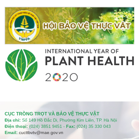
CỤC TRỒNG TRỌT VÀ BẢO VỆ THỰC VẬT
Địa chỉ:
Số 149 Hồ Đắc Di, Phường Kim Liên, TP. Hà Nội
Điện thoại:
(024) 3851 9451 -
Fax:
(024) 35 330 043
Email:
cucttbvtv@mae.gov.vn