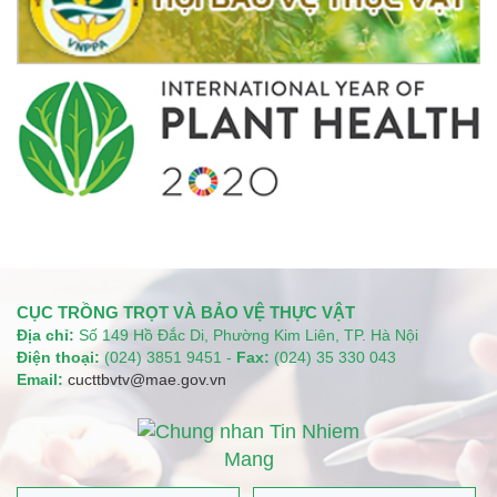
CỤC TRỒNG TRỌT VÀ BẢO VỆ THỰC VẬT
Địa chỉ:
Số 149 Hồ Đắc Di, Phường Kim Liên, TP. Hà Nội
Điện thoại:
(024) 3851 9451 -
Fax:
(024) 35 330 043
Email:
cucttbvtv@mae.gov.vn