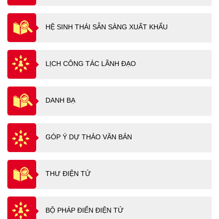
HỆ SINH THÁI SẴN SÀNG XUẤT KHẨU
LỊCH CÔNG TÁC LÃNH ĐẠO
DANH BẠ
GÓP Ý DỰ THẢO VĂN BẢN
THƯ ĐIỆN TỬ
BỘ PHÁP ĐIỂN ĐIỆN TỬ