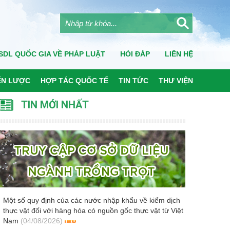
SDL QUỐC GIA VỀ PHÁP LUẬT
HỎI ĐÁP
LIÊN HỆ
ẾN LƯỢC
HỢP TÁC QUỐC TẾ
TIN TỨC
THƯ VIỆN
TIN MỚI NHẤT
Một số quy định của các nước nhập khẩu về kiểm dịch
thực vật đối với hàng hóa có nguồn gốc thực vật từ Việt
Nam
(04/08/2026)