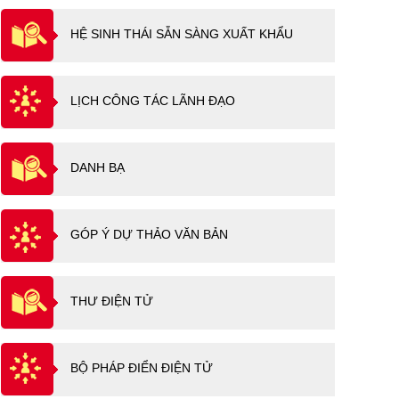
HỆ SINH THÁI SẴN SÀNG XUẤT KHẨU
LỊCH CÔNG TÁC LÃNH ĐẠO
DANH BẠ
GÓP Ý DỰ THẢO VĂN BẢN
THƯ ĐIỆN TỬ
BỘ PHÁP ĐIỂN ĐIỆN TỬ