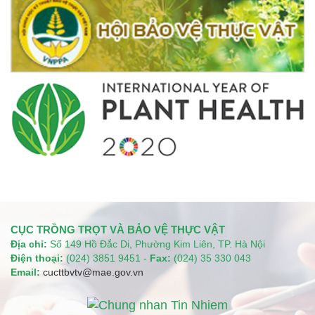
CỤC TRỒNG TRỌT VÀ BẢO VỆ THỰC VẬT
Địa chỉ:
Số 149 Hồ Đắc Di, Phường Kim Liên, TP. Hà Nội
Điện thoại:
(024) 3851 9451 -
Fax:
(024) 35 330 043
Email:
cucttbvtv@mae.gov.vn