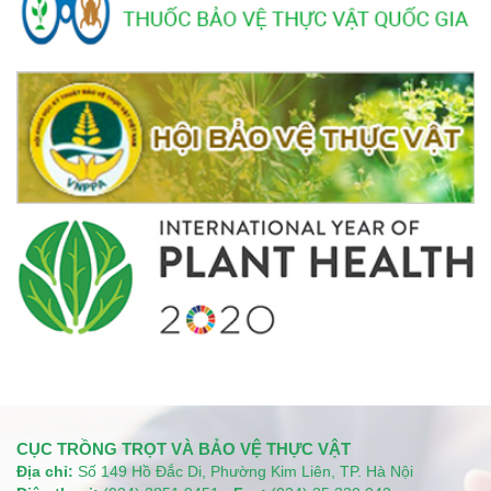
CỤC TRỒNG TRỌT VÀ BẢO VỆ THỰC VẬT
Địa chỉ:
Số 149 Hồ Đắc Di, Phường Kim Liên, TP. Hà Nội