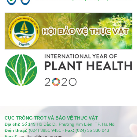
CỤC TRỒNG TRỌT VÀ BẢO VỆ THỰC VẬT
Địa chỉ:
Số 149 Hồ Đắc Di, Phường Kim Liên, TP. Hà Nội
Điện thoại:
(024) 3851 9451 -
Fax:
(024) 35 330 043
Email:
cucttbvtv@mae.gov.vn