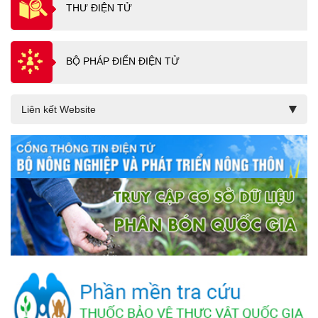
THƯ ĐIỆN TỬ
BỘ PHÁP ĐIỂN ĐIỆN TỬ