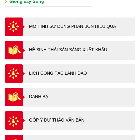
Giống cây trồng
MÔ HÌNH SỬ DUNG PHÂN BÓN HIỆU QUẢ
HỆ SINH THÁI SẴN SÀNG XUẤT KHẨU
LỊCH CÔNG TÁC LÃNH ĐẠO
DANH BẠ
GÓP Ý DỰ THẢO VĂN BẢN