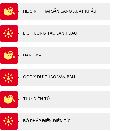
HỆ SINH THÁI SẴN SÀNG XUẤT KHẨU
LỊCH CÔNG TÁC LÃNH ĐẠO
DANH BẠ
GÓP Ý DỰ THẢO VĂN BẢN
THƯ ĐIỆN TỬ
BỘ PHÁP ĐIỂN ĐIỆN TỬ