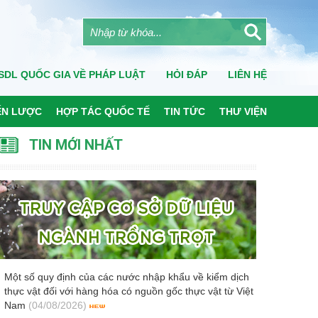
SDL QUỐC GIA VỀ PHÁP LUẬT
HỎI ĐÁP
LIÊN HỆ
ẾN LƯỢC
HỢP TÁC QUỐC TẾ
TIN TỨC
THƯ VIỆN
TIN MỚI NHẤT
Một số quy định của các nước nhập khẩu về kiểm dịch
thực vật đối với hàng hóa có nguồn gốc thực vật từ Việt
Nam
(04/08/2026)