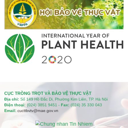
CỤC TRỒNG TRỌT VÀ BẢO VỆ THỰC VẬT
Địa chỉ:
Số 149 Hồ Đắc Di, Phường Kim Liên, TP. Hà Nội
Điện thoại:
(024) 3851 9451 -
Fax:
(024) 35 330 043
Email:
cucttbvtv@mae.gov.vn