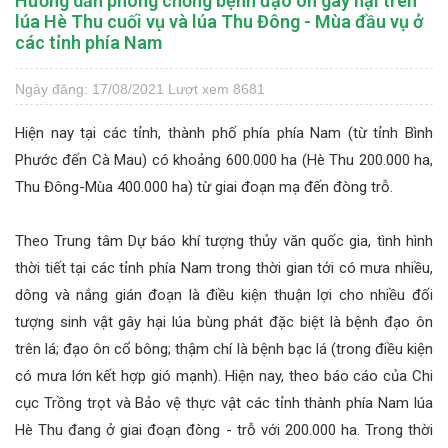
Hướng dẫn phòng chống bệnh đạo ôn gây hại trên
lúa Hè Thu cuối vụ và lúa Thu Đông - Mùa đầu vụ ở
các tỉnh phía Nam
Ngày đăng: 17/08/2021
Lượt xem 8681
Hiện nay tại các tỉnh, thành phố phía phía Nam (từ tỉnh Bình
Phước đến Cà Mau) có khoảng 600.000 ha (Hè Thu 200.000 ha,
Thu Đông-Mùa 400.000 ha) từ giai đoạn mạ đến đòng trỗ.
Theo Trung tâm Dự báo khí tượng thủy văn quốc gia, tình hình
thời tiết tại các tỉnh phía Nam trong thời gian tới có mưa nhiều,
dông và nắng gián đoạn là điều kiện thuận lợi cho nhiều đối
tượng sinh vật gây hại lúa bùng phát đặc biệt là bệnh đạo ôn
trên lá; đạo ôn cổ bông; thậm chí là bệnh bạc lá (trong điều kiện
có mưa lớn kết hợp gió mạnh). Hiện nay, theo báo cáo của Chi
cục Trồng trọt và Bảo vệ thực vật các tỉnh thành phía Nam lúa
Hè Thu đang ở giai đoạn đòng - trỗ với 200.000 ha. Trong thời