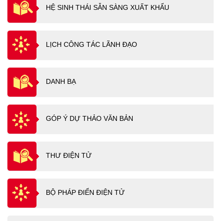
HỆ SINH THÁI SẴN SÀNG XUẤT KHẨU
LỊCH CÔNG TÁC LÃNH ĐẠO
DANH BẠ
GÓP Ý DỰ THẢO VĂN BẢN
THƯ ĐIỆN TỬ
BỘ PHÁP ĐIỂN ĐIỆN TỬ